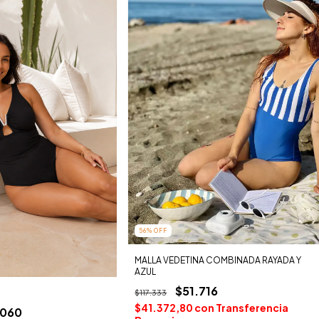
56
%
OFF
MALLA VEDETINA COMBINADA RAYADA Y
AZUL
$51.716
$117.333
$41.372,80
con
Transferencia
.060