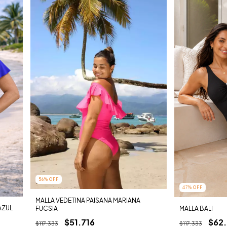
56
%
OFF
47
%
OFF
MALLA VEDETINA PAISANA MARIANA
AZUL
FUCSIA
MALLA BALI
$51.716
$62
$117.333
$117.333