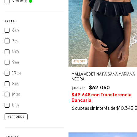
Verde
(1)
TALLE
6
(7)
7
(6)
8
(7)
9
47
%
OFF
(6)
10
(5)
MALLA VEDETINA PAISANA MARIANA
NEGRA
S
(8)
$62.060
$117.333
$49.648
con
Transferencia
M
(8)
Bancaria
L
(8)
6
cuotas sin interés de
$10.343,
VER TODOS