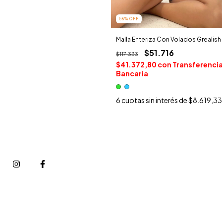
56
%
OFF
Malla Enteriza Con Volados Grealish
$51.716
$117.333
$41.372,80
con
Transferenci
Bancaria
6
cuotas sin interés de
$8.619,33