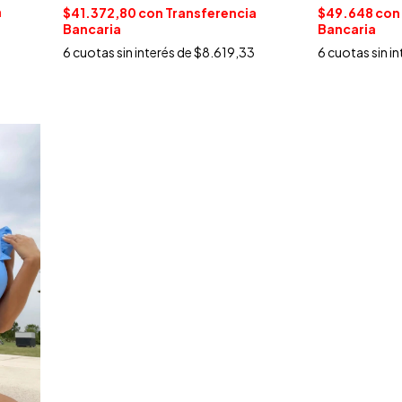
a
$41.372,80
con
Transferencia
$49.648
con
Bancaria
Bancaria
6
cuotas sin interés de
$8.619,33
6
cuotas sin i