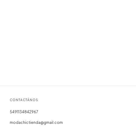
CONTACTÁNOS
5491134842967
modachictienda@gmail.com