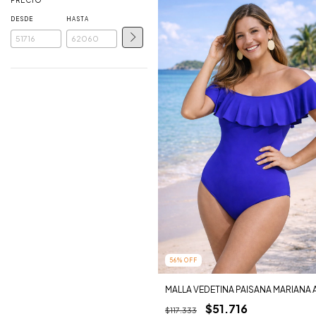
PRECIO
DESDE
HASTA
56
%
OFF
MALLA VEDETINA PAISANA MARIANA 
$51.716
$117.333