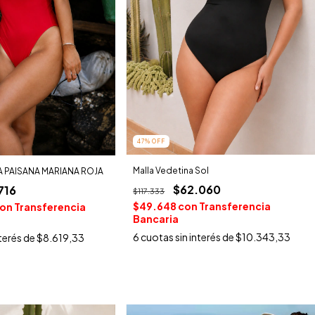
47
%
OFF
Malla Vedetina Sol
A PAISANA MARIANA ROJA
$62.060
716
$117.333
$49.648
con
Transferencia
on
Transferencia
Bancaria
6
cuotas sin interés de
$10.343,33
nterés de
$8.619,33