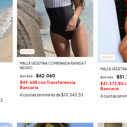
47
%
OFF
56
%
OFF
MALLA VEDETINA COMBINADA RAYADA Y
NEGRO
MALLA VEDETIN
$62.060
$51.
$117.333
$117.333
$49.648
con
Transferencia
$41.372,80
c
Bancaria
Bancaria
6
cuotas sin interés de
$10.343,33
6
cuotas sin i
33